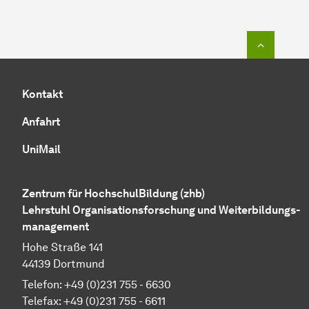
Zum Seit
Kontakt
Anfahrt
UniMail
Zentrum für HochschulBildung (zhb)
Lehrstuhl
Organisations­forschung
und
Weiterbildungs­
management
Hohe Straße 141
44139 Dortmund
Telefon: +49 (0)231 755 - 6630
Telefax: +49 (0)231 755 - 6611