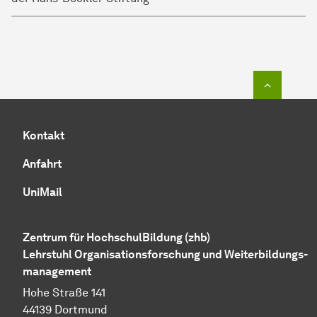
Zum Seit
Kontakt
Anfahrt
UniMail
Zentrum für HochschulBildung (zhb)
Lehrstuhl
Organisations­forschung
und
Weiterbildungs­
management
Hohe Straße 141
44139 Dortmund