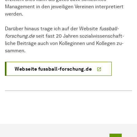
Management in den jeweiligen Vereinen interpretiert
wer­den.
Darüber hinaus trage ich auf der Website
fussball-
forschung.de
seit fast 20 Jah­ren sozial­wissen­schaft­
liche Beiträge auch von Kolleginnen und Kollegen zu­
sam­men.
Webseite fussball-forschung.de
To top o