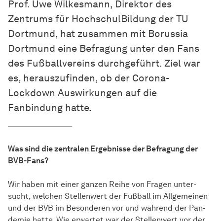
Prof. Uwe Wilkesmann, Di­rek­tor des
Zentrums für Hoch­schul­Bil­dung der TU
Dort­mund, hat zu­sam­men mit Borussia
Dort­mund eine Be­fra­gung unter den Fans
des Fußballvereins durch­ge­führt. Ziel war
es, herauszufinden, ob der Co­ro­na-
Lockdown Aus­wir­kungen auf die
Fanbindung hatte.
Was sind die zen­tra­len Er­geb­nisse der Be­fra­gung der
BVB-Fans?
Wir haben mit einer ganzen Reihe von Fragen un­ter­
sucht, welchen Stellenwert der Fußball im All­ge­mei­nen
und der BVB im Besonderen vor und wäh­rend der Pan­
de­mie hatte. Wie erwartet war der Stellenwert vor der