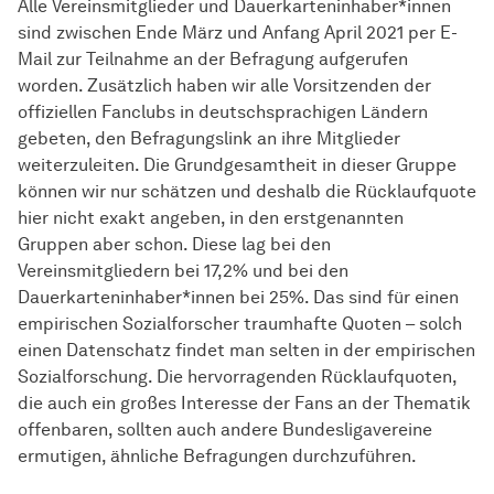
Alle Vereinsmitglieder und Dauerkarteninhaber*innen
sind zwischen Ende März und An­fang April 2021 per E-
Mail zur Teil­nah­me an der Be­fra­gung aufgerufen
worden. Zusätzlich haben wir alle Vorsitzenden der
offiziellen Fanclubs in deutsch­sprachigen Ländern
gebeten, den Befragungslink an ih­re Mitglieder
weiterzuleiten. Die Grundgesamtheit in dieser Gruppe
kön­nen wir nur schätzen und deshalb die Rücklaufquote
hier nicht exakt angeben, in den erstgenannten
Gruppen aber schon. Diese lag bei den
Vereinsmitgliedern bei 17,2% und bei den
Dauerkarteninhaber*innen bei 25%. Das sind für einen
empirischen Sozialforscher traumhafte Quoten – solch
einen Datenschatz findet man selten in der empirischen
Sozialforschung. Die her­vor­ragen­den Rücklaufquoten,
die auch ein großes In­te­res­se­ der Fans an der Thematik
offenbaren, sollten auch andere Bundesligavereine
ermutigen, ähn­liche Befragungen durch­zu­führen.