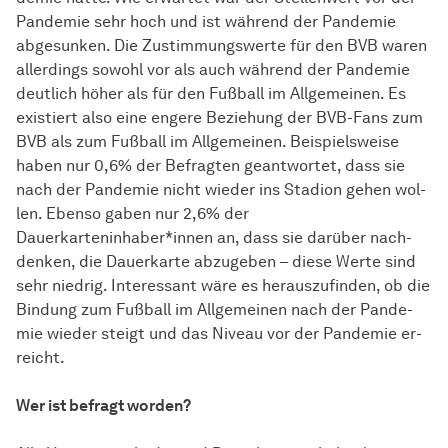
Pan­de­mie sehr hoch und ist wäh­rend der Pan­de­mie
abgesunken. Die Zustimmungswerte für den BVB waren
al­ler­dings sowohl vor als auch wäh­rend der Pan­de­mie
deutlich höher als für den Fußball im All­ge­mei­nen. Es
existiert also eine engere Beziehung der BVB-Fans zum
BVB als zum Fußball im All­ge­mei­nen. Bei­spiels­wei­se
haben nur 0,6% der Be­frag­ten geantwortet, dass sie
nach der Pan­de­mie nicht wieder ins Stadion gehen wol­
len. Ebenso gaben nur 2,6% der
Dauerkarteninhaber*innen an, dass sie da­rü­ber nach­
den­ken, die Dauerkarte abzugeben – diese Wer­te sind
sehr niedrig. Interessant wäre es herauszufinden, ob die
Bindung zum Fußball im All­ge­mei­nen nach der Pan­de­
mie wieder steigt und das Niveau vor der Pan­de­mie er­
reicht.
Wer ist befragt worden?