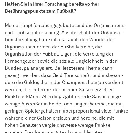
Hatten Sie in Ihrer For­schung bereits vorher
Berührungspunkte zum Fußball?
Meine Hauptforschungsgebiete sind die Organisations-
und Hochschulforschung. Aus der Sicht der Or­ga­ni­sa­
tions­for­schung habe ich u.a. auch den Wandel der
Organisationsformen der Fußballvereine, die
Organisation der Fußball-Ligen, die Ver­tei­lung der
Fernsehgelder sowie die soziale Ungleichheit in der
Bundesliga analysiert. Bei letzterem The­ma kann
gezeigt wer­den, dass Geld Tore schießt und ins­be­son­
de­re die Gelder, die in der Champions League verdient
wer­den, die Differenz der in einer Saison erzielten
Punkte erklären. Allerdings gibt es jede Saison einige
wenige Ausreißer in beide Richtungen: Vereine, die mit
geringen Spielergehältern überproportional viele Punkte
wäh­rend einer Saison erzielen und Vereine, die mit
hohen Gehältern ver­gleichs­wei­se wenige Punkte
erzielen. Dies kann als gutes bzw. schlechtes